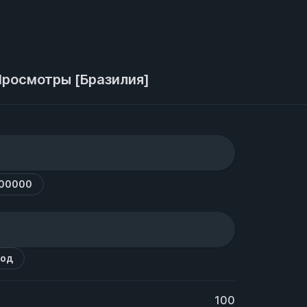
Просмотры [Бразилия]
300000
код
100