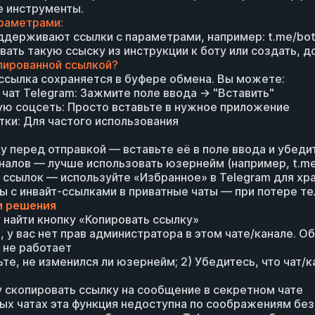
е инструменты.
араметрами:
держивают ссылки с параметрами, например: t.me/bo
ать такую ссыску из инструкции к боту или создать, д
пированной ссылкой?
ссылка сохраняется в буфере обмена. Вы можете:
й чат Telegram: Зажмите поле ввода → "Вставить"
гую соцсеть: Просто вставьте в нужное приложение
тки: Для частого использования
у перед отправкой — вставьте её в поле ввода и убеди
аналов — лучше использовать юзернейм (например, t.me/
о ссылок — используйте «Избранное» в Telegram для х
ы с инвайт-ссылками в приватные чаты — при потере т
и решения
у найти кнопку «Копировать ссылку»
 у вас нет прав администратора в этом чате/канале. О
 не работает
те, не изменился ли юзернейм; 2) Убедитесь, что чат/к
у скопировать ссылку на сообщение в секретном чате
ых чатах эта функция недоступна по соображениям без