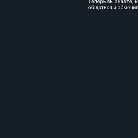
Теперь вы знаете, 
общаться и обменив
О нас
Контакты
Информация о возв
Пользовательское 