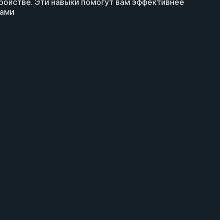
тройстве. Эти навыки помогут вам эффективнее
ками
ньги на баланс за отзыв
Реселлерам
нфиденциальности