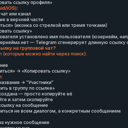
овать ссылку профиля»
id/iOS):
 чат или канал
ние в верхней части
ться» (иконка со стрелкой или тремя точками)
овать ссылку»
зователя установлено имя пользователя (юзернейм, нап
юзернейма нет — Telegram сгенерирует длинную ссылку 
ылку на групповой чат?
п (которые можно найти через поиск):
ание
иться» → «Копировать ссылку»
п:
название → "Участники"
ить в группу по ссылке»
 создана — просто копируйте её
йте и затем скопируйте
 ссылку на сообщение
иться не всем диалогом, а конкретным сообщением
 на нужное сообщение