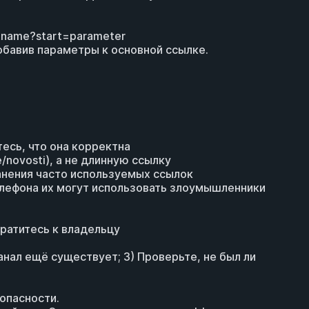
tname?start=parameter
обавив параметры к основной ссылке.
тесь, что она корректна
novosti), а не длинную ссылку
ранения часто используемых ссылок
елефона их могут использовать злоумышленники
братитесь к владельцу
анал ещё существует; 3) Проверьте, не был ли
опасности.