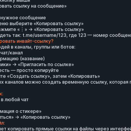
 кнопку мыши
овать ссылку на сообщение»
м нужное сообщение
еню выберите «Копировать ссылку»
нажмите «⋮» → «Копировать ссылку»
деть так: t.me/username/123, где 123 — номер сообщен
ировать инвайт-ссылку?
дей в каналы, группы или ботов:
 чат/канал
ормацию (название)
ники» → «Пригласить по ссылке»
 есть — просто копируйте
ите «Создать ссылку», затем «Копировать»
ых каналов можно создать временную ссылку, которая 
к:
 в любой чат
мация о стикере»
ться» → «Копировать ссылку»
л:
яет копировать прямые ссылки на файлы через интерфе