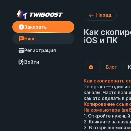
Назад
Заказать
Как скопир
iOS и ПК
Блог
Регистрация
Войти
Блог
К
Как скопировать сс
Telegram — один и
каналы. Часто возн
как это сделать в р
Копирование ссылки
На компьютере (веб
1. Откройте нужный 
2. Кликните на назв
3. В открывшемся м