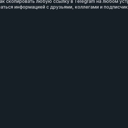
как скопировать любую ссылку в Telegram на любом ус
аться информацией с друзьями, коллегами и подписчи
Отзывы / Темы на форумах
Словарь терминов
Де
рате средств
Условия использования
Политика ко
соглашение
Оферта