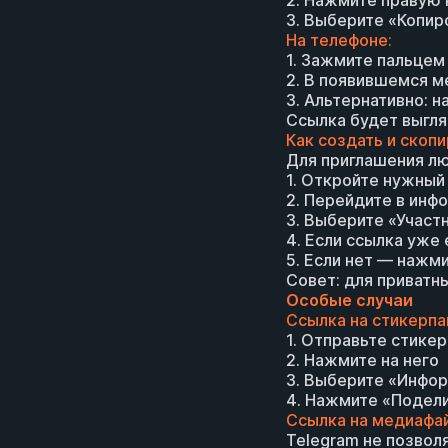
2. Нажмите правую
3. Выберите «Копир
На телефоне:
1. Зажмите пальце
2. В появившемся м
3. Альтернативно: 
Ссылка будет выгля
Как создать и скоп
Для приглашения лю
1. Откройте нужный
2. Перейдите в инф
3. Выберите «Участ
4. Если ссылка уже
5. Если нет — нажм
Совет: для приватн
Особые случаи
Ссылка на стикерпа
1. Отправьте стикер
2. Нажмите на него
3. Выберите «Инфор
4. Нажмите «Подели
Ссылка на медиафай
Telegram не позвол