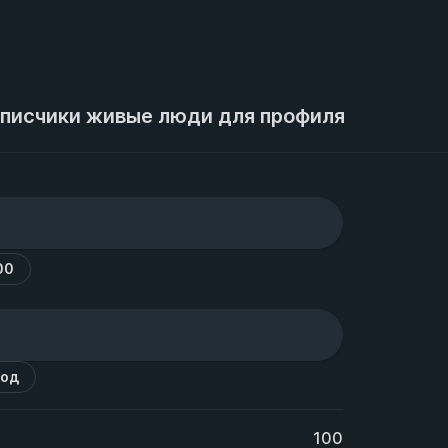
писчики живые люди для профиля
00
код
100