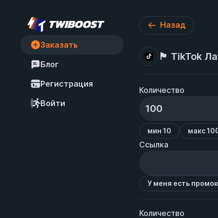
Назад
Заказать
🏴󠁧󠁢󠁥󠁮󠁧
Блог
Регистрация
Количество
Войти
мин 10
макс 10
Ссылка
У меня есть промо
Количество