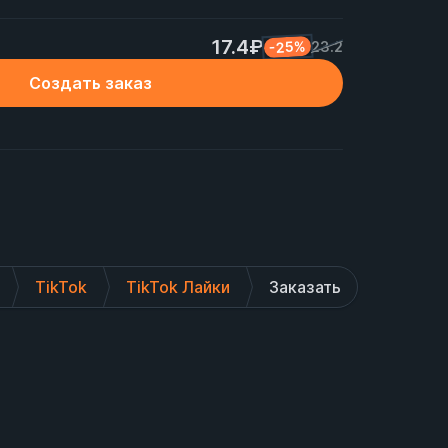
17.4₽
-25%
23.2
Создать заказ


TikTok
TikTok Лайки
Заказать