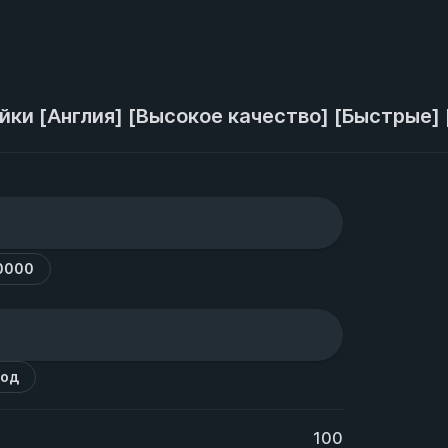
 TikTok Лайки [Англия] [Высокое качество] [Быстры
0000
код
100