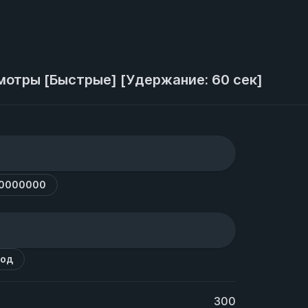
мотры [Быстрые] [Удержание: 60 сек]
10000000
код
300