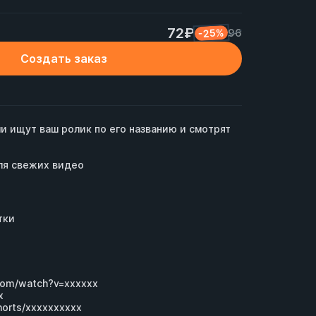
72₽
-25%
96
Создать заказ
и ищут ваш ролик по его названию и смотрят 
я свежих видео

ки

com/watch?v=xxxxxx
x
horts/хххххххххх