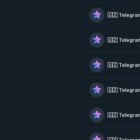
🇺🇿 Telegr
🇺🇿 Telegr
🇺🇿 Telegr
🇺🇿 Telegr
🇺🇿 Telegr