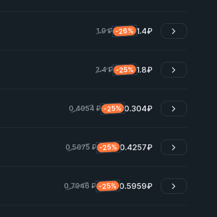
1.4
₽
-26%
1.9 ₽
1.8
₽
-25%
2.4 ₽
0.304
₽
-25%
0.4054 ₽
0.4257
₽
-25%
0.5675 ₽
0.5959
₽
-25%
0.7946 ₽