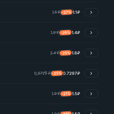
1.1
₽
-27%
1.5 ₽
1.4
₽
-26%
1.9 ₽
1.8
₽
-25%
2.4 ₽
0.7297
₽
-25%
0.9729 ₽
1.5
₽
-21%
1.9 ₽
-21%
1.9 ₽