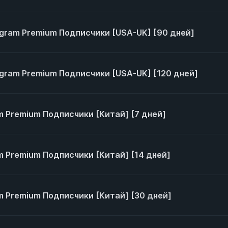
legram Premium Подписчики [USA-UK] [90 дней]
legram Premium Подписчики [USA-UK] [120 дней]
am Premium Подписчики [Китай] [7 дней]
am Premium Подписчики [Китай] [14 дней]
am Premium Подписчики [Китай] [30 дней]