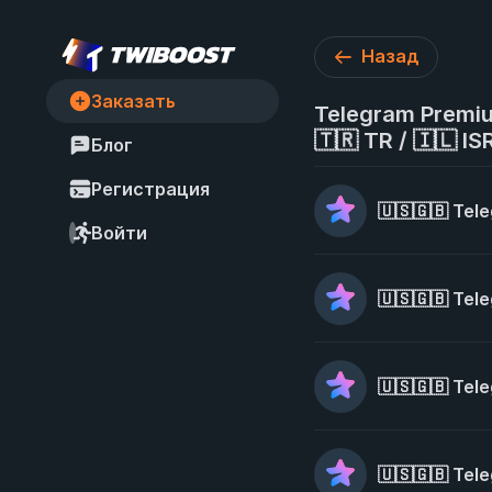
Назад
Заказать
Telegram Premiu
🇹🇷 TR / 🇮🇱 ISR
Блог
Регистрация
🇺🇸🇬🇧 Te
Войти
🇺🇸🇬🇧 Te
🇺🇸🇬🇧 Te
🇺🇸🇬🇧 Te