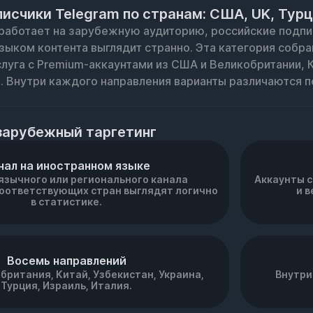
исчики Telegram по странам: США, UK, Турц
работает на зарубежную аудиторию, российские подписч
зыком контента выглядит странно. Эта категория собр
луга с Premium-аккаунтами из США и Великобритании, Ки
. Внутри каждого направления варианты различаются пе
зарубежный таргетинг
нал на иностранном языке
язычного или регионального канала
Аккаунты с
соответствующих стран выглядят логично
и в
в статистике.
Восемь направлений
британия, Китай, Узбекистан, Украина,
Внутри
Турция, Израиль, Италия.