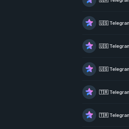
🇺🇦 Telegr
[Гарантия 30
🇺🇸 Telegr
[Гарантия 1
🇺🇸 Telegr
[США] [Из п
🇺🇸 Telegr
🇹🇷 Telegr
[Гарантия 15
🇹🇷 Telegr
поиска]