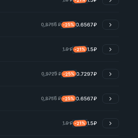
1.5
₽
0.6567
₽
-25%
0.8756 ₽
1.5
₽
-21%
1.9 ₽
0.7297
₽
-25%
0.9729 ₽
0.6567
₽
-25%
0.8756 ₽
1.5
₽
-21%
1.9 ₽