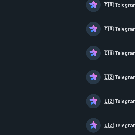
🇨🇳 Telegr
🇨🇳 Telegr
🇨🇳 Telegr
🇺🇿 Telegr
🇺🇿 Telegr
🇺🇿 Telegr