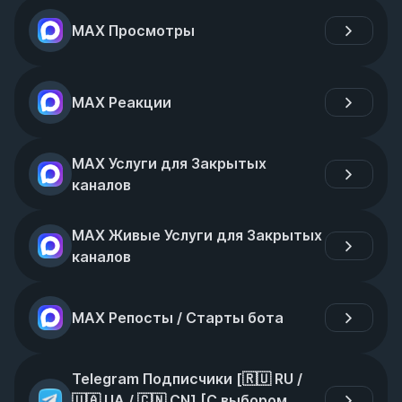
MAX Просмотры
MAX Реакции
MAX Услуги для Закрытых 
каналов
MAX Живые Услуги для Закрытых 
каналов
MAX Репосты / Старты бота
Telegram Подписчики [🇷🇺 RU / 
🇺🇦 UA / 🇨🇳 CN] [С выбором 